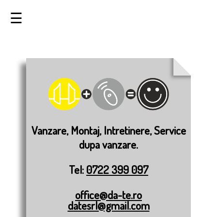
☰
Vanzare, Montaj, Intretinere, Service
dupa vanzare.
Tel:
0722 399 097
office@da-te.ro
datesrl@gmail.com